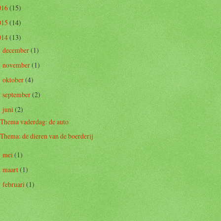
016
(15)
015
(14)
014
(13)
december
(1)
►
november
(1)
►
oktober
(4)
►
september
(2)
►
juni
(2)
▼
Thema vaderdag: de auto
Thema: de dieren van de boerderij
mei
(1)
►
maart
(1)
►
februari
(1)
►