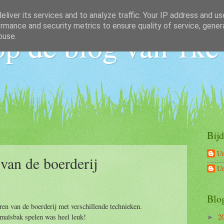
liver its services and to analyze traffic. Your IP address and u
rmance and security metrics to ensure quality of service, gene
p de blog van 1kc
buse.
Bijd
U
van de boerderij
U
Blo
eren van de boerderij met verschillende technieken.
 maïsbak spelen was heel leuk!
2
►