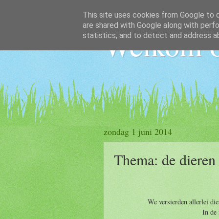
This site uses cookies from Google to de
are shared with Google along with perfo
Welkom o
statistics, and to detect and address a
zondag 1 juni 2014
Thema: de dieren 
We versierden allerlei di
In de