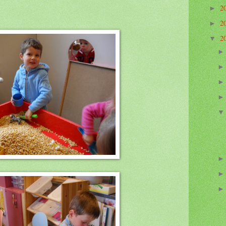
2
►
2
►
2
▼