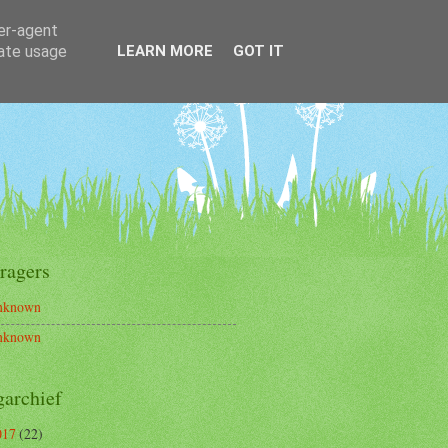
ser-agent
rate usage
LEARN MORE
GOT IT
ragers
nknown
nknown
garchief
017
(22)