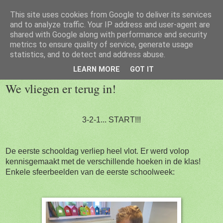
This site uses cookies from Google to deliver its services
Welkom op de blog van 1kc
and to analyze traffic. Your IP address and user-agent are
shared with Google along with performance and security
metrics to ensure quality of service, generate usage
statistics, and to detect and address abuse.
donderdag 8 september 2016
LEARN MORE
GOT IT
We vliegen er terug in!
3-2-1... START!!!
De eerste schooldag verliep heel vlot. Er werd volop
kennisgemaakt met de verschillende hoeken in de klas!
Enkele sfeerbeelden van de eerste schoolweek: